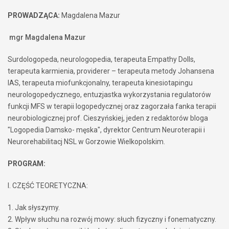
PROWADZĄCA:
Magdalena
Mazur
mgr Magdalena Mazur
Surdologopeda, neurologopedia, terapeuta Empathy Dolls,
terapeuta karmienia, providerer – terapeuta metody Johansena
IAS, terapeuta miofunkcjonalny, terapeuta kinesiotapingu
neurologopedycznego, entuzjastka wykorzystania regulatorów
funkcji MFS w terapii logopedycznej oraz zagorzała fanka terapii
neurobiologicznej prof. Cieszyńskiej, jeden z redaktorów bloga
"Logopedia Damsko- męska", dyrektor Centrum Neuroterapii i
Neurorehabilitacj NSL w Gorzowie Wielkopolskim.
PROGRAM:
I. CZĘŚĆ TEORETYCZNA:
1. Jak słyszymy.
2. Wpływ słuchu na rozwój mowy: słuch fizyczny i fonematyczny.