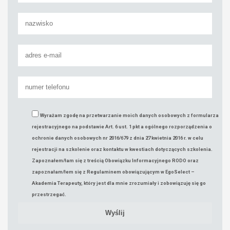
Wyrażam zgodę na przetwarzanie moich danych osobowych z formularza
rejestracyjnego na podstawie Art. 6 ust. 1 pkt a ogólnego rozporządzenia o
ochronie danych osobowych nr 2016/679 z dnia 27 kwietnia 2016 r. w celu
rejestracji na szkolenie oraz kontaktu w kwestiach dotyczących szkolenia.
Zapoznałem/łam się z treścią Obowiązku Informacyjnego RODO oraz
zapoznałam/łem się z Regulaminem obowiązującym w EgoSelect –
Akademia Terapeuty, który jest dla mnie zrozumiały i zobowiązuję się go
przestrzegać.