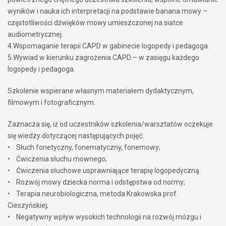
wyników i nauka ich interpretacji na podstawie banana mowy –
częstotliwości dźwięków mowy umieszczonej na siatce
audiometrycznej.
4.Wspomaganie terapii CAPD w gabinecie logopedy i pedagoga.
5.Wywiad w kierunku zagrożenia CAPD – w zasięgu każdego
logopedy i pedagoga.
Szkolenie wspierane własnym materiałem dydaktycznym,
filmowym i fotograficznym.
Zaznacza się, iż od uczestników szkolenia/warsztatów oczekuje
się wiedzy dotyczącej następujących pojęć:
• Słuch fonetyczny, fonematyczny, fonemowy;
• Ćwiczenia słuchu mownego;
• Ćwiczenia słuchowe usprawniające terapię logopedyczną.
• Rozwój mowy dziecka norma i odstępstwa od normy;
• Terapia neurobiologiczna, metoda Krakowska prof.
Cieszyńskiej;
• Negatywny wpływ wysokich technologii na rozwój mózgu i