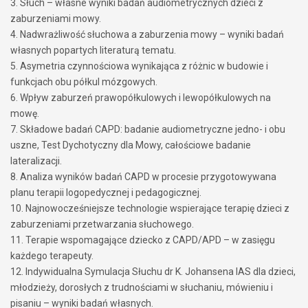
3. Słuch – własne wyniki badań audiometrycznych dzieci z
zaburzeniami mowy.
4. Nadwrażliwość słuchowa a zaburzenia mowy – wyniki badań
własnych popartych literaturą tematu.
5. Asymetria czynnościowa wynikająca z różnic w budowie i
funkcjach obu półkul mózgowych.
6. Wpływ zaburzeń prawopółkulowych i lewopółkulowych na
mowę.
7. Składowe badań CAPD: badanie audiometryczne jedno- i obu
uszne, Test Dychotyczny dla Mowy, całościowe badanie
lateralizacji.
8. Analiza wyników badań CAPD w procesie przygotowywana
planu terapii logopedycznej i pedagogicznej.
10. Najnowocześniejsze technologie wspierające terapię dzieci z
zaburzeniami przetwarzania słuchowego.
11. Terapie wspomagające dziecko z CAPD/APD – w zasięgu
każdego terapeuty.
12. Indywidualna Symulacja Słuchu dr K. Johansena IAS dla dzieci,
młodzieży, dorosłych z trudnościami w słuchaniu, mówieniu i
pisaniu – wyniki badań własnych.