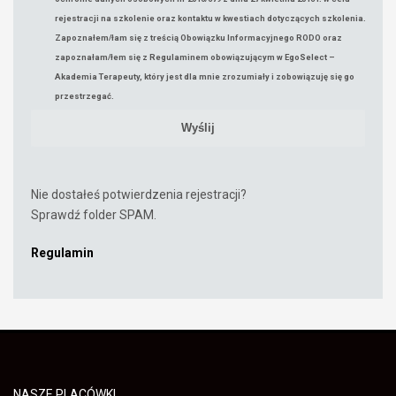
rejestracji na szkolenie oraz kontaktu w kwestiach dotyczących szkolenia.
Zapoznałem/łam się z treścią Obowiązku Informacyjnego RODO oraz
zapoznałam/łem się z Regulaminem obowiązującym w EgoSelect –
Akademia Terapeuty, który jest dla mnie zrozumiały i zobowiązuję się go
przestrzegać.
Nie dostałeś potwierdzenia rejestracji?
Sprawdź folder SPAM.
Regulamin
NASZE PLACÓWKI